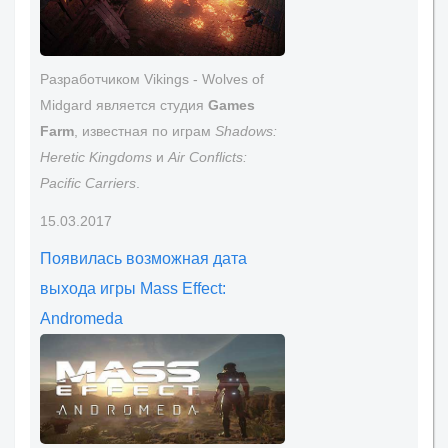
Разработчиком Vikings - Wolves of
Midgard является студия
Games
Farm
, известная по играм
Shadows:
Heretic Kingdoms
и
Air Conflicts:
Pacific Carriers
.
15.03.2017
Появилась возможная дата
выхода игры Mass Effect:
Andromeda