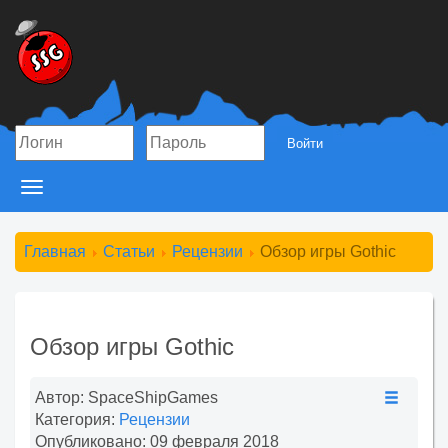
Войти
Toggle
navigation
Главная
Статьи
Рецензии
Обзор игры Gothic
Обзор игры Gothic
Автор:
SpaceShipGames
Категория:
Рецензии
Опубликовано: 09 февраля 2018