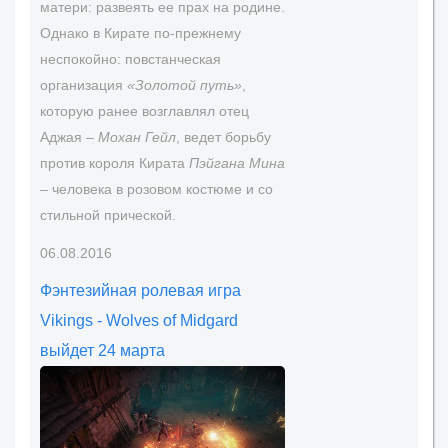
матери: развеять ее прах на родине.
Однако в Кирате по-прежнему
неспокойно: повстанческая
организация
«Золотой путь»
,
которую ранее возглавлял отец
Аджая –
Мохан Гейл
, ведет борьбу
против короля Кирата
Пэйгана Мина
– человека в розовом костюме и со
стильной прической.
06.08.2016
Фэнтезийная ролевая игра
Vikings - Wolves of Midgard
выйдет 24 марта