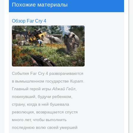
Похожие материалы
Обзор Far Cry 4
События Far Cry 4 разворачиваются
в вымышленном государстве
Кират
.
Главный герой игры
Аджай Гейл
,
покинувший, будучи ребенком,
страну, когда в ней бушевала
революция, возвращается спустя
много лет, чтобы выполнить
последнюю волю своей умершей