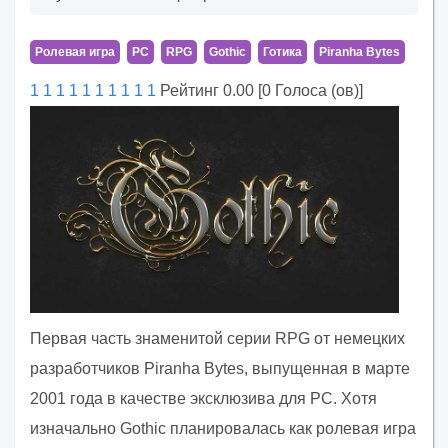
Ролевая игра
PC
RPG
Gothic
Готика
Piranha Bytes
1
1
1
1
1
1
1
1
1
1
Рейтинг 0.00 [0 Голоса (ов)]
Первая часть знаменитой серии RPG от немецких
разработчиков Piranha Bytes, выпущенная в марте
2001 года в качестве эксклюзива для PC. Хотя
изначально Gothic планировалась как ролевая игра