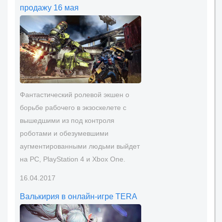
продажу 16 мая
Фантастический ролевой экшен о
борьбе рабочего в экзоскелете с
вышедшими из под контроля
роботами и обезумевшими
аугментированными людьми выйдет
на PC, PlayStation 4 и Xbox One.
16.04.2017
Валькирия в онлайн-игре TERA