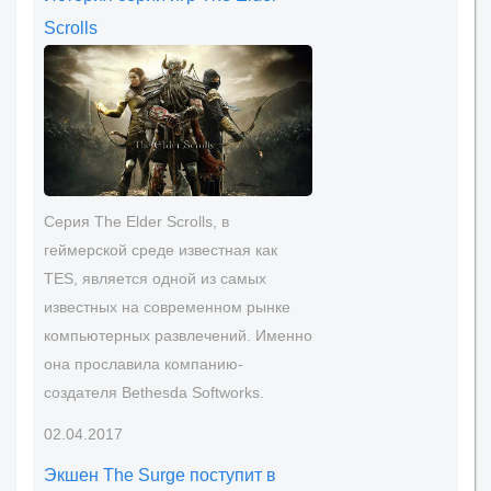
Scrolls
Серия The Elder Scrolls, в
геймерской среде известная как
TES, является одной из самых
известных на современном рынке
компьютерных развлечений. Именно
она прославила компанию-
создателя Bethesda Softworks.
02.04.2017
Экшен The Surge поступит в