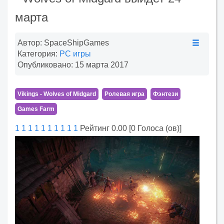
марта
Автор:
SpaceShipGames
Категория:
PC игры
Опубликовано: 15 марта 2017
Vikings - Wolves of Midgard
Ролевая игра
Фэнтези
Games Farm
1
1
1
1
1
1
1
1
1
1
Рейтинг 0.00 [0 Голоса (ов)]