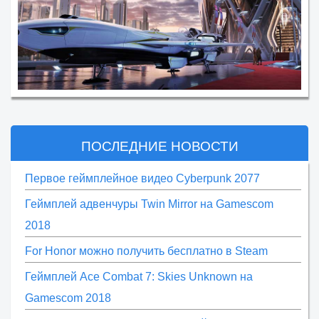
ПОСЛЕДНИЕ НОВОСТИ
Первое геймплейное видео Cyberpunk 2077
Геймплей адвенчуры Twin Mirror на Gamescom
2018
For Honor можно получить бесплатно в Steam
Геймплей Ace Combat 7: Skies Unknown на
Gamescom 2018