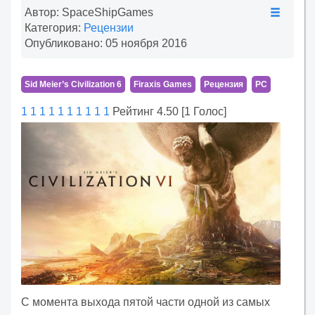
Автор:
SpaceShipGames
Категория:
Рецензии
Опубликовано: 05 ноября 2016
Sid Meier’s Civilization 6
Firaxis Games
Рецензия
PC
1
1
1
1
1
1
1
1
1
1
Рейтинг 4.50 [1 Голос]
С момента выхода пятой части одной из самых