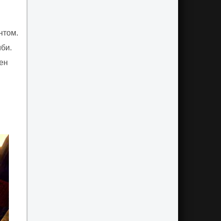
нтом.
мби.
ен