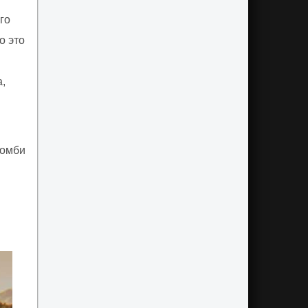
го
о это
а,
зомби