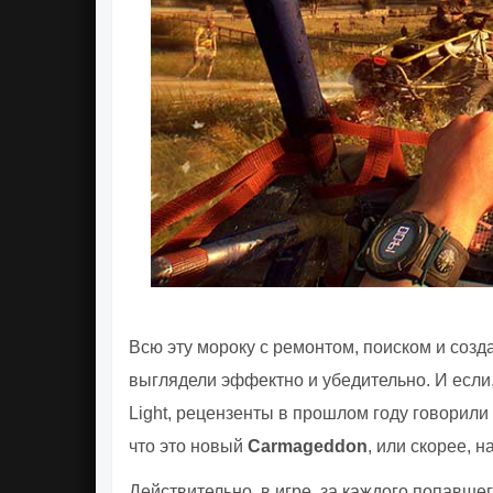
Всю эту мороку с ремонтом, поиском и созда
выглядели эффектно и убедительно. И если
Light, рецензенты в прошлом году говорили 
что это новый
Carmageddon
, или скорее,
Действительно, в игре, за каждого попавшег