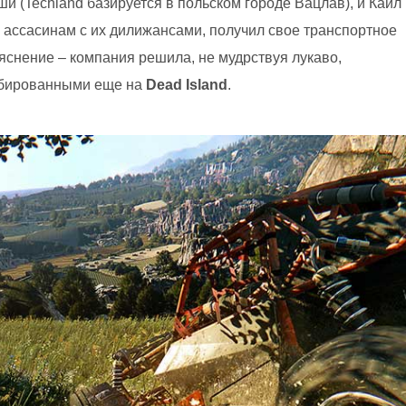
 (Techland базируется в польском городе Вацлав), и Кайл
и ассасинам с их дилижансами, получил свое транспортное
яснение – компания решила, не мудрствуя лукаво,
обированными еще на
Dead Island
.