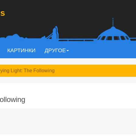
s
КАРТИНКИ
ДРУГОЕ
ing Light: The Following
ollowing