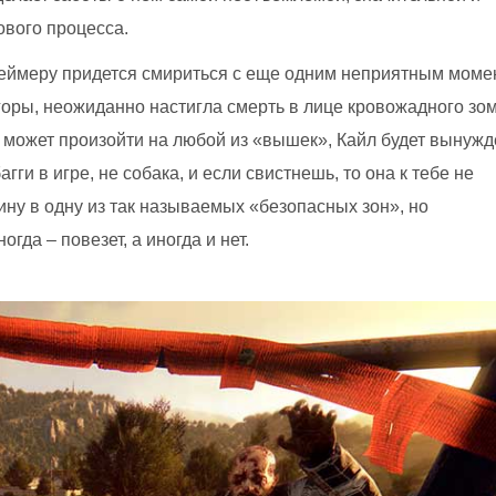
ового процесса.
 геймеру придется смириться с еще одним неприятным моме
 горы, неожиданно настигла смерть в лице кровожадного зо
 может произойти на любой из «вышек», Кайл будет вынужд
ги в игре, не собака, и если свистнешь, то она к тебе не
ну в одну из так называемых «безопасных зон», но
гда – повезет, а иногда и нет.