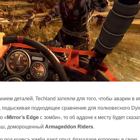
нием деталей, Techland затеяли для того, чтобы аварии в и
, подыскивая подходящее сравнение для полновесного Dyi
о «
Mirror’s Edge
с зомби», то об аддоне к месту будет сказат
 наш, доморощенный
Armageddon Riders
.
о под колеса зомби дают опыт, благодаря которому, в свою