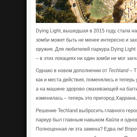
Dying Light, вышедшая в 2015 году, стала 
зомби может быть не менее интересно и з
оружия. Для любителей паркура Dying Light
– в этих локациях ни один зомби не мог загн
Однако в новом дополнении от
Techland
– T
как и места действия, поменялись и теперь
а на машине здорово смахивающей на багги
изменилась – теперь это пригород
Харрана
Решение Techland выбросить главного героя
паркур был главным навыком
Кайла
и однов
Полноценная ли эта замена? Едва ли! Впроч