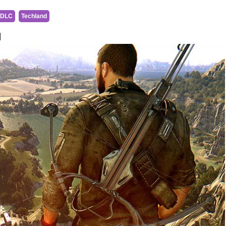
DLC
Techland
]