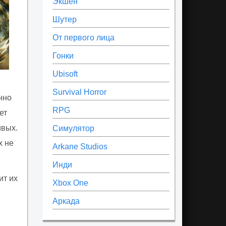
Экшен
Шутер
От первого лица
Гонки
Ubisoft
Survival Horror
нно
RPG
ет
ивых.
Симулятор
х не
Arkane Studios
Инди
ит их
Xbox One
Аркада