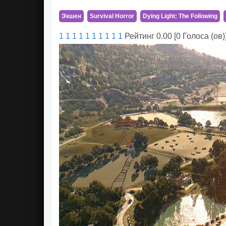
Экшен
Survival Horror
Dying Light: The Following
1
1
1
1
1
1
1
1
1
1
Рейтинг 0.00 [0 Голоса (ов)