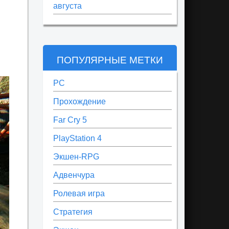
августа
ПОПУЛЯРНЫЕ МЕТКИ
PC
Прохождение
Far Cry 5
PlayStation 4
Экшен-RPG
Адвенчура
Ролевая игра
Стратегия