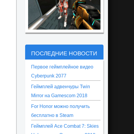
ПОСЛЕДНИЕ НОВОСТИ
Первое геймплейное видео
Cyberpunk 2077
Геймплей адвенчуры Twin
Mirror на Gamescom 2018
For Honor можно получить
бесплатно в Steam
Геймплей Ace Combat 7: Skies