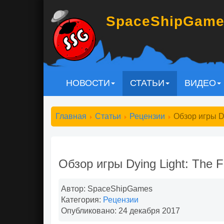
S
pace
S
hip
G
ame
НОВОСТИ
СТАТЬИ
ВИДЕО
Главная
Статьи
Рецензии
Обзор игры Dy
Обзор игры Dying Light: The F
Автор:
SpaceShipGames
Категория:
Рецензии
Опубликовано: 24 декабря 2017