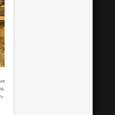
гре
ng
ь,