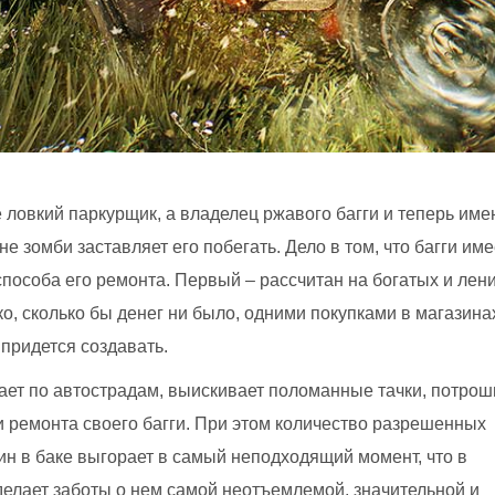
не ловкий паркурщик, а владелец ржавого багги и теперь име
е зомби заставляет его побегать. Дело в том, что багги име
способа его ремонта. Первый – рассчитан на богатых и лен
ко, сколько бы денег ни было, одними покупками в магазина
придется создавать.
жает по автострадам, выискивает поломанные тачки, потрош
и ремонта своего багги. При этом количество разрешенных
ин в баке выгорает в самый неподходящий момент, что в
делает заботы о нем самой неотъемлемой, значительной и