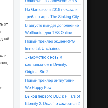
Unknown на Gamescom 2018
На Gamescom 2018 показали
трейлер игры The Sinking City
ть от
В августе выйдет дополнение
м
Wolfhunter для TES Online
одной
Новый трейлер экшен-RPG
Immortal: Unchained
оли,
Знакомство с новым
воих,
компаньоном в Divinity:
Original Sin 2
Новый трейлер антиутопии
ь
We Happy Few
Выход первого DLC к Pillars of
Eternity 2: Deadfire состоится 2