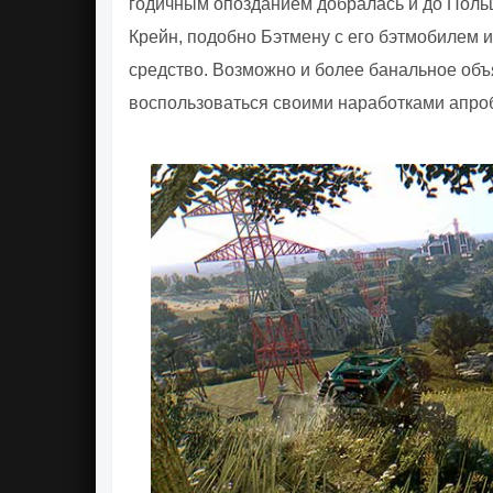
годичным опозданием добралась и до Польши
Крейн, подобно Бэтмену с его бэтмобилем 
средство. Возможно и более банальное объ
воспользоваться своими наработками апр