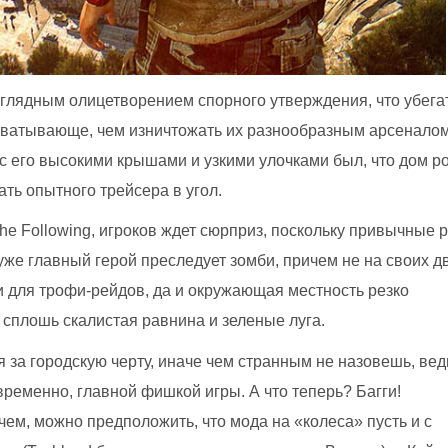
наглядным олицетворением спорного утверждения, что убега
ахватывающе, чем изничтожать их разнообразным арсенало
 с его высокими крышами и узкими улочками был, что дом р
ать опытного трейсера в угол.
he Following, игроков ждет сюрприз, поскольку привычные р
 уже главный герой преследует зомби, причем не на своих д
 для трофи-рейдов, да и окружающая местность резко
, сплошь скалистая равнина и зеленые луга.
 за городскую черту, иначе чем странным не назовешь, вед
ременно, главной фишкой игры. А что теперь? Багги!
ем, можно предположить, что мода на «колеса» пусть и с