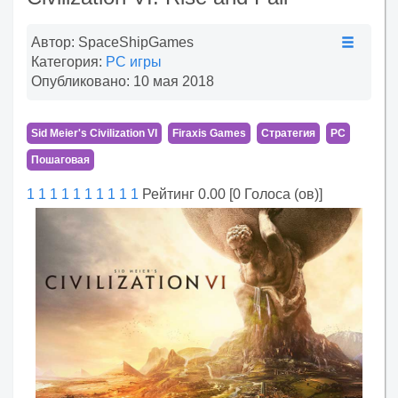
Автор:
SpaceShipGames
Категория:
PC игры
Опубликовано: 10 мая 2018
Sid Meier's Civilization VI
Firaxis Games
Стратегия
PC
Пошаговая
1
1
1
1
1
1
1
1
1
1
Рейтинг 0.00 [0 Голоса (ов)]